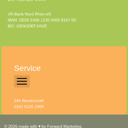
VR-Bank Nord Rhön eG
IBAN: DE55 5306 1230 0005 8167 00
BIC: GENODEF1HUE
Service
Login Ehrenamt
24h Bereitschaft:
Trägerverein
0151 5225 1969
Förderverein
Impressum
© 2026 made with ♥ by
Forward Marketing